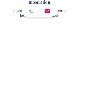
Integration
Integration neuer Installationen in
bestehende Infrastruktur
Einbindung von Zusatzdiensten
Auch Zusatzdienste und Funktionen (wie
z.B. Smart Home) integrieren wir gerne
in Ihre Infrastruktur
Sie haben Fragen oder Interesse an
einem Angebot?
Dann kontaktieren Sie uns gerne, unser
Team ist Ihnen gerne behilflich!